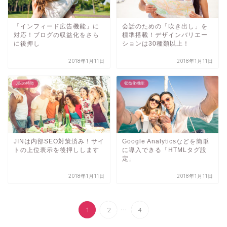
「インフィード広告機能」に
会話のための「吹き出し」を
対応！ブログの収益化をさら
標準搭載！デザインバリエー
に後押し
ションは30種類以上！
2018年1月11日
2018年1月11日
JINの特徴
収益化機能
JINは内部SEO対策済み！サイ
Google Analyticsなどを簡単
トの上位表示を後押しします
に導入できる「HTMLタグ設
定」
2018年1月11日
2018年1月11日
...
1
2
4