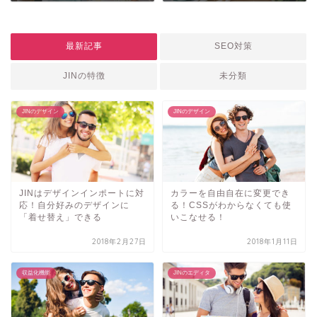
最新記事
SEO対策
JINの特徴
未分類
JINのデザイン
JINのデザイン
JINはデザインインポートに対
カラーを自由自在に変更でき
応！自分好みのデザインに
る！CSSがわからなくても使
「着せ替え」できる
いこなせる！
2018年2月27日
2018年1月11日
収益化機能
JINのエディタ